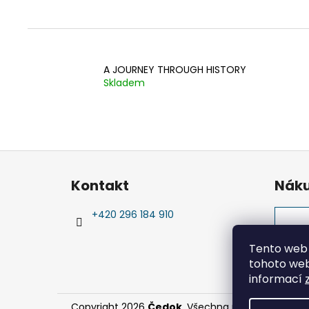
A JOURNEY THROUGH HISTORY
Skladem
Z
á
Kontakt
Náku
p
a
+420 296 184 910
t
í
Tento web 
tohoto webu
informací
Copyright 2026
Čedok
. Všechna práva vyhrazen