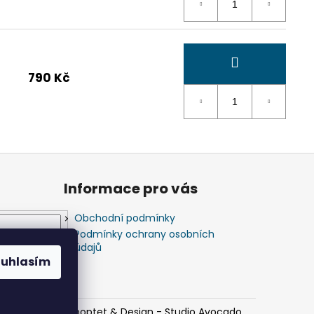
790 Kč
Informace pro vás
Obchodní podmínky
Podmínky ochrany osobních
údajů
ouhlasím
Vytvořil Shoptet
&
Design - Studio Avocado