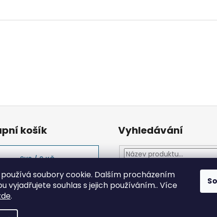
pní košík
Vyhledávání
0
KS /
0 KČ
používá soubory cookie. Dalším procházením
HLEDAT
S
 vyjadřujete souhlas s jejich používáním.. Více
zde
.
a.