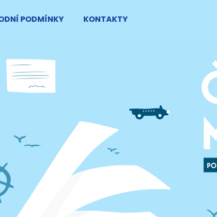
ODNÍ PODMÍNKY
KONTAKTY
Co potřebujete najít?
HLEDAT
Doporučujeme
A JOURNEY THROUGH HISTORY