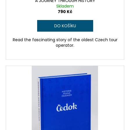
č
A JOURNEY THROUGH HISTORY
Skladem
u
790 Kč
j
e
m
DO KOŠÍKU
e
Read the fascinating story of the oldest Czech tour
operator.
HISTORIE
PSANÁ
ČEDOKEM
790
Kč