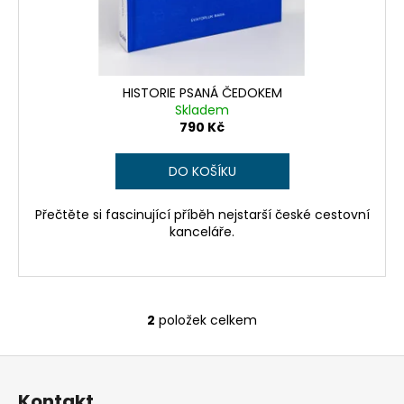
HISTORIE PSANÁ ČEDOKEM
Skladem
790 Kč
DO KOŠÍKU
Přečtěte si fascinující příběh nejstarší české cestovní
kanceláře.
2
položek celkem
O
v
Z
l
á
á
Kontakt