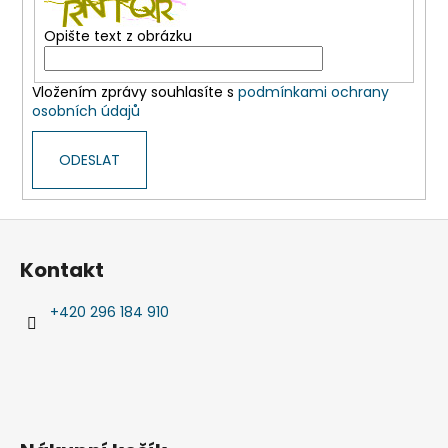
č
u
Opište text z obrázku
j
e
m
Vložením zprávy souhlasíte s
podmínkami ochrany
e
osobních údajů
ODESLAT
HISTORIE
PSANÁ
ČEDOKEM
Z
790
Kč
á
Kontakt
p
a
+420 296 184 910
t
í