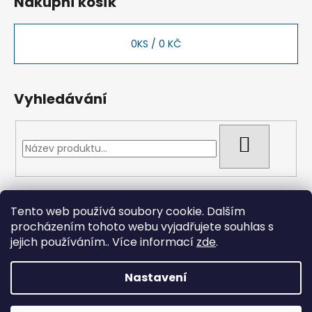
Nákupní košík
0
KS /
0 KČ
Vyhledávání
HLEDAT
Informace pro vás
Tento web používá soubory cookie. Dalším
procházením tohoto webu vyjadřujete souhlas s
Obchodní podmínky
jejich používáním.. Více informací
zde
.
Podmínky ochrany osobních údajů
Nastavení
Vytvořil Shoptet
&
Design - Studio Avocado