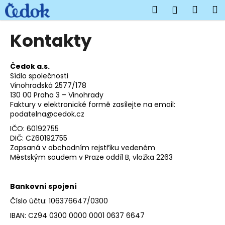
K
Přejít
Hledat
Náku
M
Přihlášen
na
o
obsah
Zpět
Zpět
košík
š
Kontakty
í
C
k
o
Čedok a.s.
Sídlo společnosti
p
Vinohradská 2577/178
o
130 00 Praha 3 – Vinohrady
t
Faktury v elektronické formě zasílejte na email:
podatelna@cedok.cz
ř
IČO:
60192755
e
DIČ:
CZ60192755
b
Zapsaná v obchodním rejstříku vedeném
u
Městským soudem v Praze oddíl B, vložka 2263
j
e
Bankovní spojení
t
Číslo účtu: 106376647/0300
e
IBAN: CZ94 0300 0000 0001 0637 6647
n