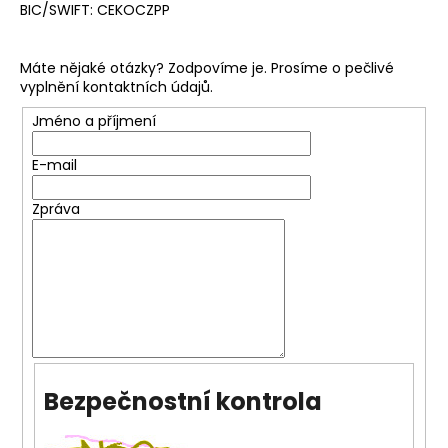
BIC/SWIFT: CEKOCZPP
a
j
Máte nějaké otázky? Zodpovíme je. Prosíme o pečlivé
í
vyplnění kontaktních údajů.
t
Jméno a příjmení
?
E-mail
Zpráva
HLEDAT
D
o
p
o
Bezpečnostní kontrola
r
u